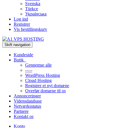
Svenska
Türkçe
Українська
Log ind
Registrer
Vis bestillingskurv
Skift navigation
Kundeside
Butik
Gennemse alle
-----
WordPress Hosting
Cloud Hosting
Registrer et nyt domæne
Overfør domæne til os
Annonceringer
Vidensdatabase
Netværksstatus
Partnere
Kontakt os
Konto