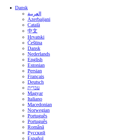
Dansk
العربية
Azerbaijani
Català
中文
Hrvatski
Čeština
Dansk
Nederlands
English
Estonian
Persian
Français
Deutsch
עברית
Magyar
Italiano
Macedonian
Norwegian
Português
Português
Română
Русский
Español