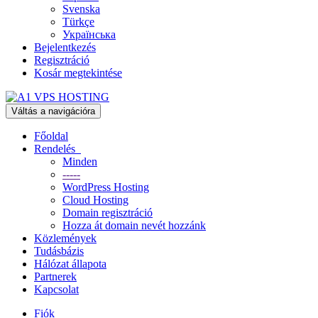
Svenska
Türkçe
Українська
Bejelentkezés
Regisztráció
Kosár megtekintése
Váltás a navigációra
Főoldal
Rendelés
Minden
-----
WordPress Hosting
Cloud Hosting
Domain regisztráció
Hozza át domain nevét hozzánk
Közlemények
Tudásbázis
Hálózat állapota
Partnerek
Kapcsolat
Fiók