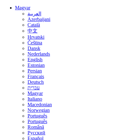
Magyar
العربية
Azerbaijani
Català
中文
Hrvatski
Čeština
Dansk
Nederlands
English
Estonian
Persian
Français
Deutsch
עברית
Magyar
Italiano
Macedonian
Norwegian
Português
Português
Română
Русский
Español