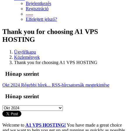
Bejelentkezés
Regisztráció
-----
Elfelejtett jelszó?
Thank you for choosing A1 VPS
HOSTING
Ügyfélkapu
Közlemények
Thank you for choosing A1 VPS HOSTING
Hónap szerint
Okt 2024
Régebbi hírek...
RSS-hírcsatornák megtekintése
Hónap szerint
Welcome to
A1 VPS HOSTING!
You have made a great choice
and we want to help you get up and running as quickly as possible.