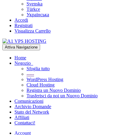
Svenska
Türkçe
Українська
Accedi
Registrati
Visualizza Carrello
Attiva Navigazione
Home
Negozio
Sfoglia tutto
-----
WordPress Hosting
Cloud Hosting
Registra un Nuovo Dominio
Trasferisci da noi un Nuovo Dominio
Comunicazioni
Archivio Domande
Stato del Network
Affiliati
Contattaci!
Account