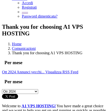
Accedi
Registrati
-----
Password dimenticata?
Thank you for choosing A1 VPS
HOSTING
Home
Comunicazioni
Thank you for choosing A1 VPS HOSTING
Per mese
Ott 2024
Annunci vecchi...
Visualizza RSS Feed
Per mese
Welcome to
A1 VPS HOSTING!
You have made a great choice
and we want to help you get up and running as quickly as possible.