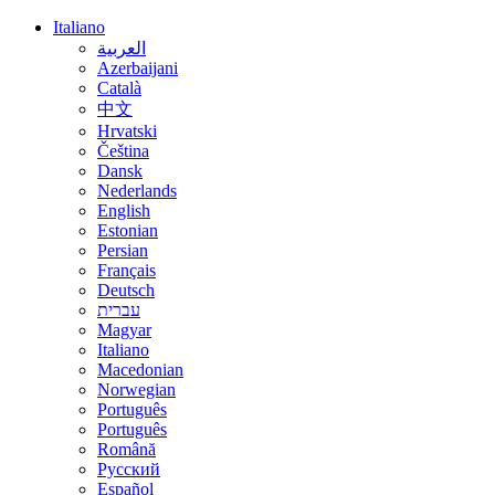
Italiano
العربية
Azerbaijani
Català
中文
Hrvatski
Čeština
Dansk
Nederlands
English
Estonian
Persian
Français
Deutsch
עברית
Magyar
Italiano
Macedonian
Norwegian
Português
Português
Română
Русский
Español