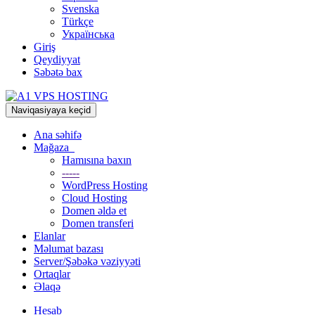
Svenska
Türkçe
Українська
Giriş
Qeydiyyat
Səbətə bax
Naviqasiyaya keçid
Ana səhifə
Mağaza
Hamısına baxın
-----
WordPress Hosting
Cloud Hosting
Domen əldə et
Domen transferi
Elanlar
Məlumat bazası
Server/Şəbəkə vəziyyəti
Ortaqlar
Əlaqə
Hesab