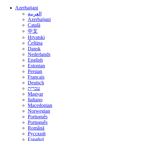
Azerbaijani
العربية
Azerbaijani
Català
中文
Hrvatski
Čeština
Dansk
Nederlands
English
Estonian
Persian
Français
Deutsch
עברית
Magyar
Italiano
Macedonian
Norwegian
Português
Português
Română
Русский
Español