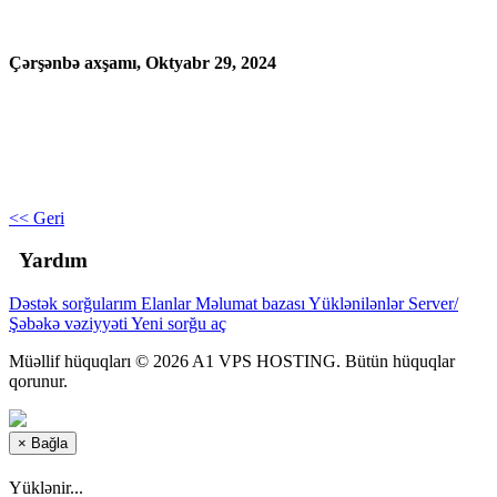
Çərşənbə axşamı, Oktyabr 29, 2024
<< Geri
Yardım
Dəstək sorğularım
Elanlar
Məlumat bazası
Yüklənilənlər
Server/
Şəbəkə vəziyyəti
Yeni sorğu aç
Müəllif hüquqları © 2026 A1 VPS HOSTING. Bütün hüquqlar
qorunur.
×
Bağla
Yüklənir...