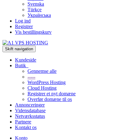
Svenska
Türkçe
Українська
Log ind
Registrer
Vis bestillingskurv
Skift navigation
Kundeside
Butik
Gennemse alle
-----
WordPress Hosting
Cloud Hosting
Registrer et nyt domæne
Overfør domæne til os
Annonceringer
Vidensdatabase
Netværksstatus
Partnere
Kontakt os
Konto