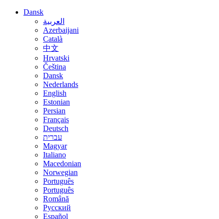
Dansk
العربية
Azerbaijani
Català
中文
Hrvatski
Čeština
Dansk
Nederlands
English
Estonian
Persian
Français
Deutsch
עברית
Magyar
Italiano
Macedonian
Norwegian
Português
Português
Română
Русский
Español