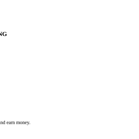
ING
 and earn money.