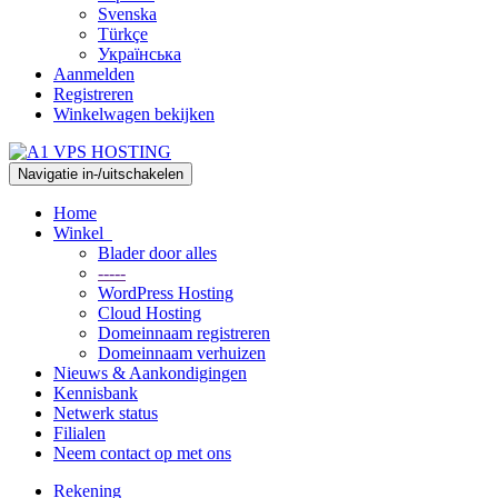
Svenska
Türkçe
Українська
Aanmelden
Registreren
Winkelwagen bekijken
Navigatie in-/uitschakelen
Home
Winkel
Blader door alles
-----
WordPress Hosting
Cloud Hosting
Domeinnaam registreren
Domeinnaam verhuizen
Nieuws & Aankondigingen
Kennisbank
Netwerk status
Filialen
Neem contact op met ons
Rekening