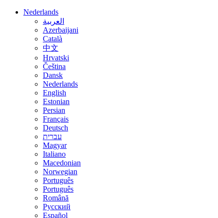
Nederlands
العربية
Azerbaijani
Català
中文
Hrvatski
Čeština
Dansk
Nederlands
English
Estonian
Persian
Français
Deutsch
עברית
Magyar
Italiano
Macedonian
Norwegian
Português
Português
Română
Русский
Español