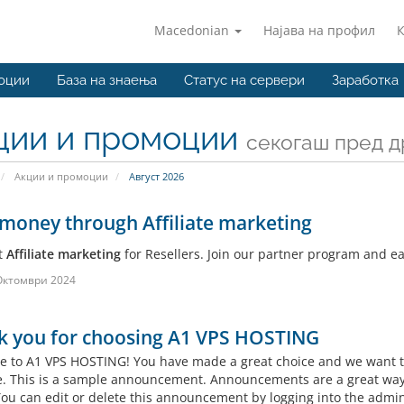
Macedonian
Најава на профил
оции
База на знаења
Статус на сервери
Заработка
ции и промоции
секогаш пред д
Акции и промоции
Август 2026
money through Affiliate marketing
t
Affiliate marketing
for Resellers. Join our partner program and 
Октомври 2024
k you for choosing A1 VPS HOSTING
 to A1 VPS HOSTING! You have made a great choice and we want to
e. This is a sample announcement. Announcements are a great way
 You can edit or delete this announcement by logging into the admin