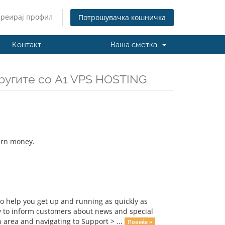
Креирај профил
Потрошувачка кошничка
Контакт
Ваша сметка
ругите со A1 VPS HOSTING
earn money.
 help you get up and running as quickly as
 to inform customers about news and special
 area and navigating to Support > ...
Повеќе »