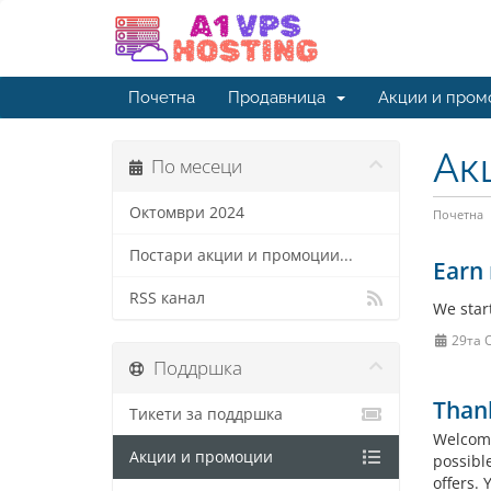
Почетна
Продавница
Акции и пром
Ак
По месеци
Октомври 2024
Почетна
Постари акции и промоции...
Earn 
RSS канал
We star
29та 
Поддршка
Than
Тикети за поддршка
Welcome
Акции и промоции
possibl
offers.