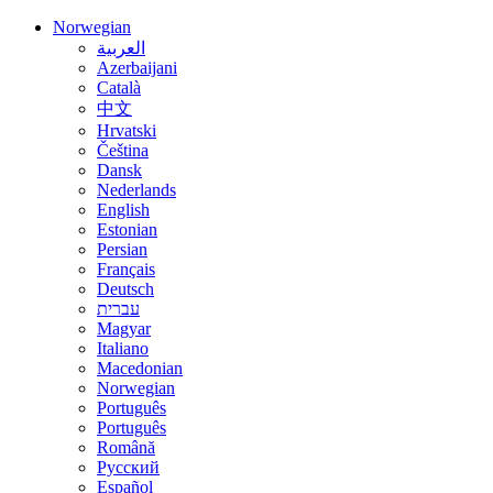
Norwegian
العربية
Azerbaijani
Català
中文
Hrvatski
Čeština
Dansk
Nederlands
English
Estonian
Persian
Français
Deutsch
עברית
Magyar
Italiano
Macedonian
Norwegian
Português
Português
Română
Русский
Español