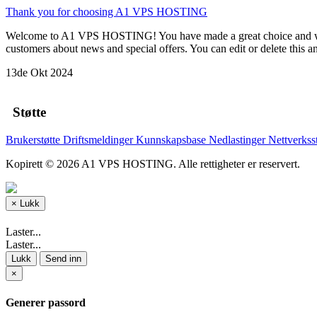
Thank you for choosing A1 VPS HOSTING
Welcome to A1 VPS HOSTING! You have made a great choice and we wa
customers about news and special offers. You can edit or delete this 
13de Okt 2024
Støtte
Brukerstøtte
Driftsmeldinger
Kunnskapsbase
Nedlastinger
Nettverkss
Kopirett © 2026 A1 VPS HOSTING. Alle rettigheter er reservert.
×
Lukk
Laster...
Laster...
Lukk
Send inn
×
Generer passord