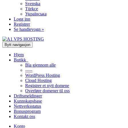
Svenska
Türkçe
Українська
Logg inn
Registrer
Se handlevogn »
Bytt navigasjon
Hjem
Butikk
Bla gjennom alle
-----
WordPress Hosting
Cloud Hosting
Registrer et nytt domene
Overføre domener til oss
Driftsmeldinger
Kunnskapsbase
Nettverksstatus
Bonusprogram
Kontakt oss
Konto