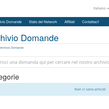
Italiano
ivio Domande
Stato del Network
Affiliati
Contattaci!
chivio Domande
Archivio Domande
egorie
Non ci sono articoli