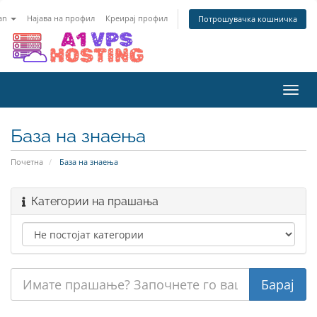
an
Најава на профил
Креирај профил
Потрошувачка кошничка
Вклу
ја
нави
База на знаења
Почетна
База на знаења
Категории на прашања