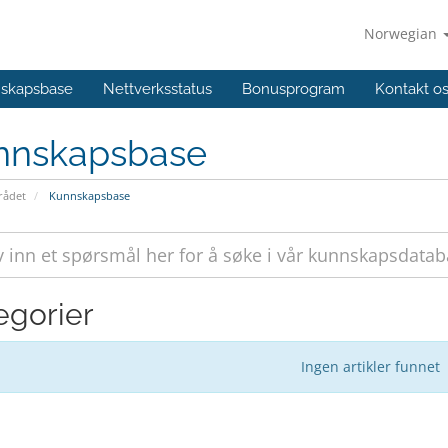
Norwegian
skapsbase
Nettverksstatus
Bonusprogram
Kontakt o
nnskapsbase
ådet
Kunnskapsbase
egorier
Ingen artikler funnet