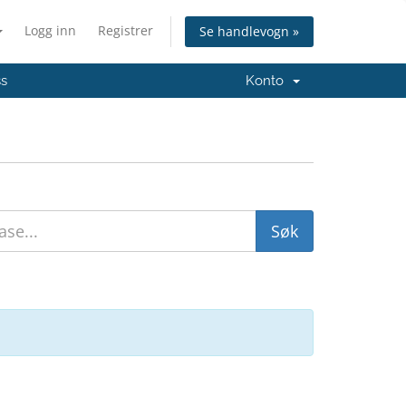
Logg inn
Registrer
Se handlevogn »
ss
Konto