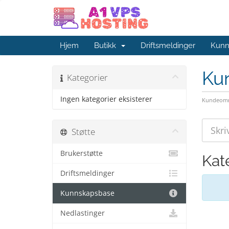
Hjem
Butikk
Driftsmeldinger
Kunn
Ku
Kategorier
Ingen kategorier eksisterer
Kundeomr
Støtte
Brukerstøtte
Kat
Driftsmeldinger
Kunnskapsbase
Nedlastinger