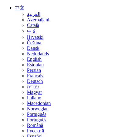
中文
العربية
Azerbaijani
Català
中文
Hrvatski
Čeština
Dansk
Nederlands
English
Estonian
Persian
Français
Deutsch
עברית
Magyar
Italiano
Macedonian
Norwegian
Português
Português
Română
Русский
Español