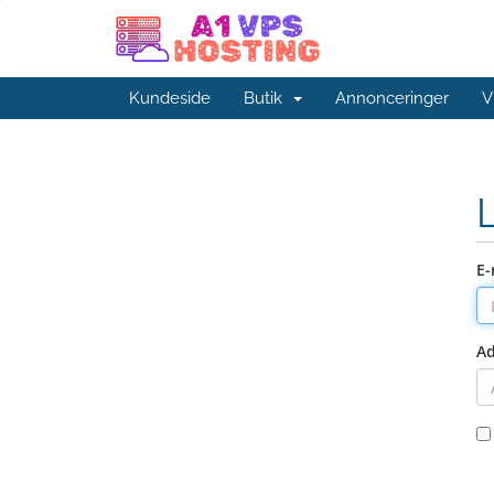
Kundeside
Butik
Annonceringer
V
E-
A