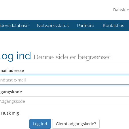
Dansk
idensdatabase
Netværksstatus
Partnere
Kontakt os
Log ind
Denne side er begrænset
mail adresse
dgangskode
Husk mig
Glemt adgangskode?