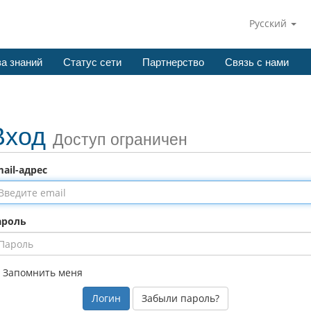
Русский
а знаний
Статус сети
Партнерство
Связь с нами
Вход
Доступ ограничен
ail-адрес
ароль
Запомнить меня
Забыли пароль?