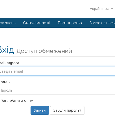
Українська
за знань
Статус мережі
Партнерство
Зв'язок з нам
Вхід
Доступ обмежений
ail-адреса
ароль
Запам'ятати мене
Забули пароль?