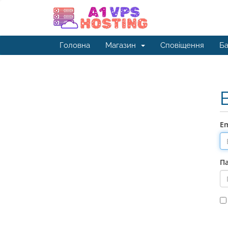
Головна
Магазин
Сповіщення
Ба
Em
П