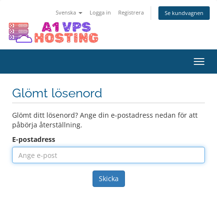
Svenska
Logga in
Registrera
Se kundvagnen
Växla
navig
Glömt lösenord
Glömt ditt lösenord? Ange din e-postadress nedan för att
påbörja återställning.
E-postadress
Skicka