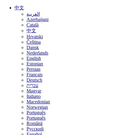
中文
العربية
Azerbaijani
Català
中文
Hrvatski
Čeština
Dansk
Nederlands
English
Estonian
Persian
Français
Deutsch
עברית
Magyar
Italiano
Macedonian
Norwegian
Português
Português
Română
Русский
Español