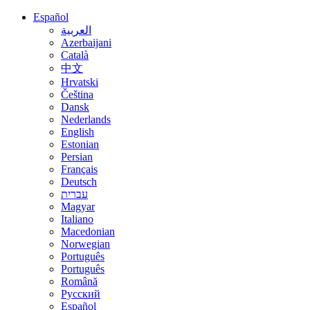
Español
العربية
Azerbaijani
Català
中文
Hrvatski
Čeština
Dansk
Nederlands
English
Estonian
Persian
Français
Deutsch
עברית
Magyar
Italiano
Macedonian
Norwegian
Português
Português
Română
Русский
Español