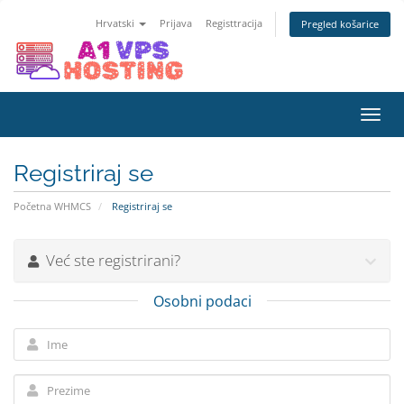
Hrvatski
Prijava
Registtracija
Pregled košarice
Preba
navig
Registriraj se
Početna WHMCS
Registriraj se
Već ste registrirani?
Osobni podaci