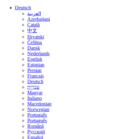
Deutsch
العربية
Azerbaijani
Català
中文
Hrvatski
Čeština
Dansk
Nederlands
English
Estonian
Persian
Français
Deutsch
עברית
Magyar
Italiano
Macedonian
Norwegian
Português
Português
Română
Русский
Español