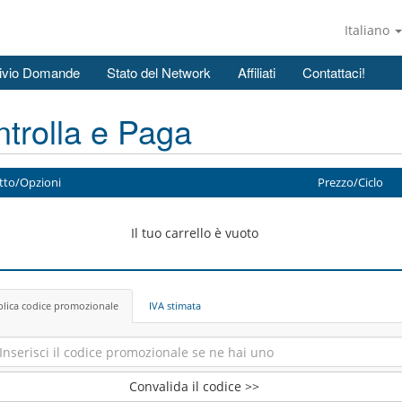
Italiano
ivio Domande
Stato del Network
Affiliati
Contattaci!
trolla e Paga
tto/Opzioni
Prezzo/Ciclo
Il tuo carrello è vuoto
lica codice promozionale
IVA stimata
Convalida il codice >>