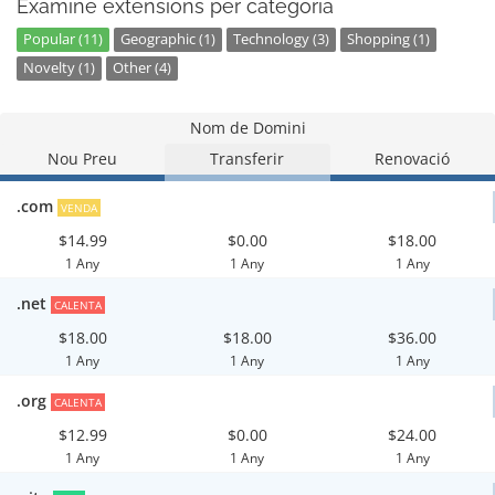
Examine extensions per categoria
Popular (11)
Geographic (1)
Technology (3)
Shopping (1)
Novelty (1)
Other (4)
Nom de Domini
Nou Preu
Transferir
Renovació
.com
VENDA
$14.99
$0.00
$18.00
1 Any
1 Any
1 Any
.net
CALENTA
$18.00
$18.00
$36.00
1 Any
1 Any
1 Any
.org
CALENTA
$12.99
$0.00
$24.00
1 Any
1 Any
1 Any