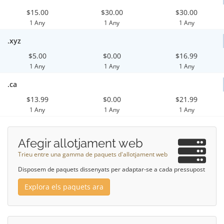
$15.00
$30.00
$30.00
1 Any
1 Any
1 Any
.xyz
$5.00
$0.00
$16.99
1 Any
1 Any
1 Any
.ca
$13.99
$0.00
$21.99
1 Any
1 Any
1 Any
Afegir allotjament web
Trieu entre una gamma de paquets d'allotjament web
Disposem de paquets dissenyats per adaptar-se a cada pressupost
Explora els paquets ara