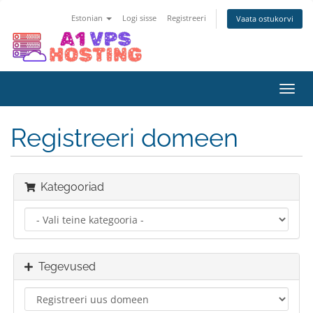
Estonian
Logi sisse
Registreeri
Vaata ostukorvi
Lülit
navig
Registreeri domeen
Kategooriad
Tegevused