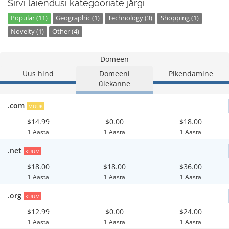
Sirvi laiendusi kategooriate järgi
Popular (11)
Geographic (1)
Technology (3)
Shopping (1)
Novelty (1)
Other (4)
Domeen
Uus hind
Domeeni
Pikendamine
ülekanne
.com
MÜÜK
$14.99
$0.00
$18.00
1 Aasta
1 Aasta
1 Aasta
.net
KUUM
$18.00
$18.00
$36.00
1 Aasta
1 Aasta
1 Aasta
.org
KUUM
$12.99
$0.00
$24.00
1 Aasta
1 Aasta
1 Aasta