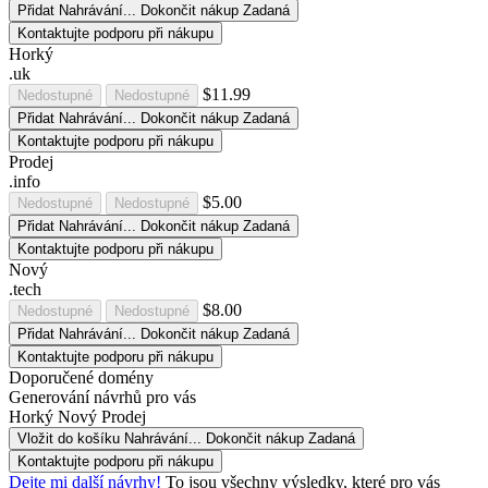
Přidat
Nahrávání...
Dokončit nákup
Zadaná
Kontaktujte podporu při nákupu
Horký
.uk
$11.99
Nedostupné
Nedostupné
Přidat
Nahrávání...
Dokončit nákup
Zadaná
Kontaktujte podporu při nákupu
Prodej
.info
$5.00
Nedostupné
Nedostupné
Přidat
Nahrávání...
Dokončit nákup
Zadaná
Kontaktujte podporu při nákupu
Nový
.tech
$8.00
Nedostupné
Nedostupné
Přidat
Nahrávání...
Dokončit nákup
Zadaná
Kontaktujte podporu při nákupu
Doporučené domény
Generování návrhů pro vás
Horký
Nový
Prodej
Vložit do košíku
Nahrávání...
Dokončit nákup
Zadaná
Kontaktujte podporu při nákupu
Dejte mi další návrhy!
To jsou všechny výsledky, které pro vás