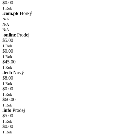
$0.00
1 Rok
.com.pk
Horký
N/A
N/A
N/A
.online
Prodej
$5.00
1 Rok
$0.00
1 Rok
$45.00
1 Rok
.tech
Nový
$8.00
1 Rok
$0.00
1 Rok
$60.00
1 Rok
.info
Prodej
$5.00
1 Rok
$0.00
1 Rok