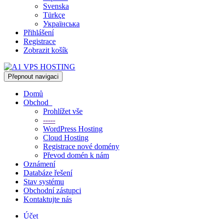
Svenska
Türkçe
Українська
Přihlášení
Registrace
Zobrazit košík
Přepnout navigaci
Domů
Obchod
Prohlížet vše
-----
WordPress Hosting
Cloud Hosting
Registrace nové domény
Převod domén k nám
Oznámení
Databáze řešení
Stav systému
Obchodní zástupci
Kontaktujte nás
Účet