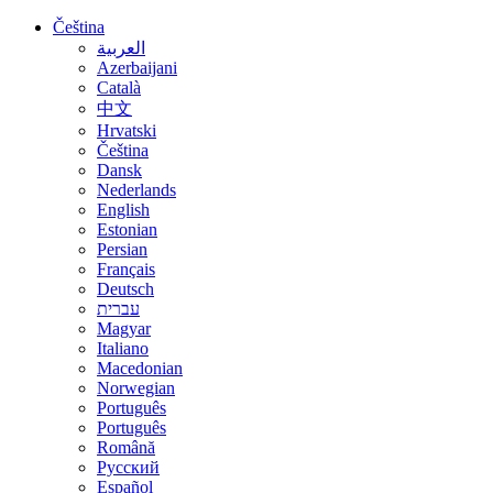
Čeština
العربية
Azerbaijani
Català
中文
Hrvatski
Čeština
Dansk
Nederlands
English
Estonian
Persian
Français
Deutsch
עברית
Magyar
Italiano
Macedonian
Norwegian
Português
Português
Română
Русский
Español