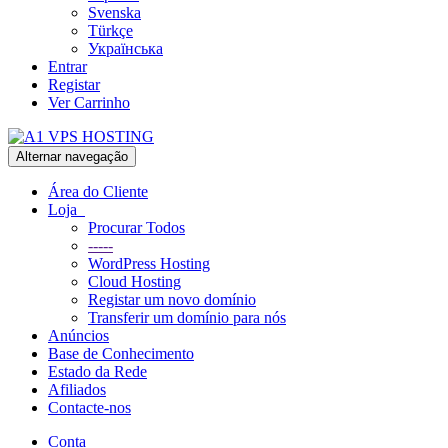
Svenska
Türkçe
Українська
Entrar
Registar
Ver Carrinho
Alternar navegação
Área do Cliente
Loja
Procurar Todos
-----
WordPress Hosting
Cloud Hosting
Registar um novo domínio
Transferir um domínio para nós
Anúncios
Base de Conhecimento
Estado da Rede
Afiliados
Contacte-nos
Conta