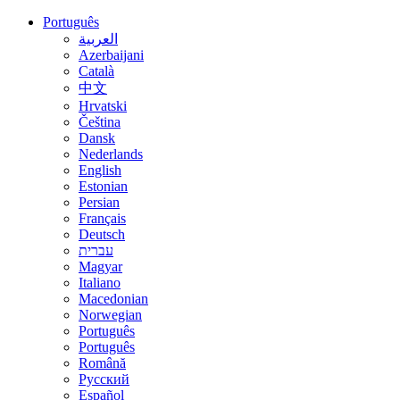
Português
العربية
Azerbaijani
Català
中文
Hrvatski
Čeština
Dansk
Nederlands
English
Estonian
Persian
Français
Deutsch
עברית
Magyar
Italiano
Macedonian
Norwegian
Português
Português
Română
Русский
Español