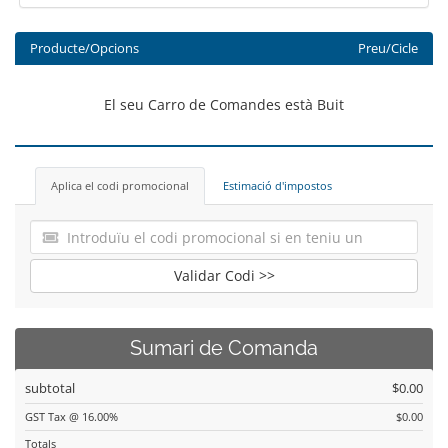
Producte/Opcions
Preu/Cicle
El seu Carro de Comandes està Buit
Aplica el codi promocional
Estimació d'impostos
Validar Codi >>
Sumari de Comanda
subtotal
$0.00
GST Tax @ 16.00%
$0.00
Totals