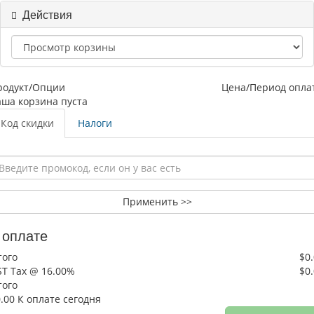
Действия
родукт/Опции
Цена/Период опла
аша корзина пуста
Код скидки
Налоги
Применить >>
 оплате
того
$0
ST Tax @ 16.00%
$0
того
.00
К оплате сегодня