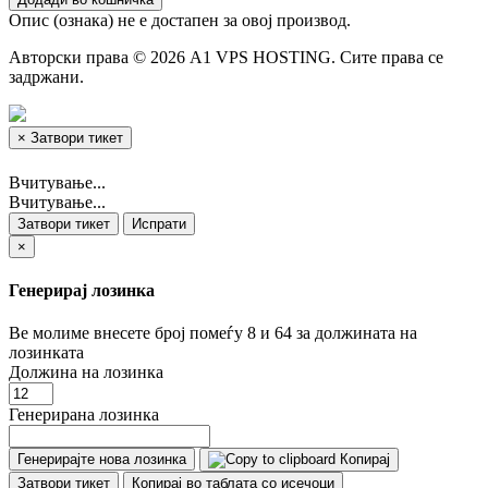
Опис (ознака) не е достапен за овој производ.
Авторски права © 2026 A1 VPS HOSTING. Сите права се
задржани.
×
Затвори тикет
Вчитување...
Вчитување...
Затвори тикет
Испрати
×
Генерирај лозинка
Ве молиме внесете број помеѓу 8 и 64 за должината на
лозинката
Должина на лозинка
Генерирана лозинка
Генерирајте нова лозинка
Копирај
Затвори тикет
Копирај во таблата со исечоци