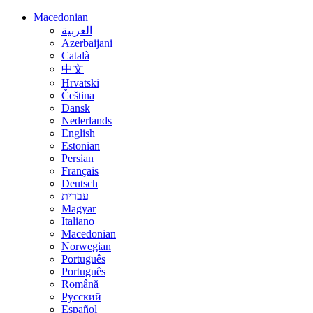
Macedonian
العربية
Azerbaijani
Català
中文
Hrvatski
Čeština
Dansk
Nederlands
English
Estonian
Persian
Français
Deutsch
עברית
Magyar
Italiano
Macedonian
Norwegian
Português
Português
Română
Русский
Español