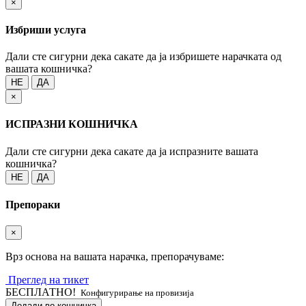
×
Избриши услуга
Дали сте сигурни дека сакате да ја избришете нарачката од
вашата кошничка?
НЕ
ДА
×
ИСПРАЗНИ КОШНИЧКА
Дали сте сигурни дека сакате да ја испразните вашата
кошничка?
НЕ
ДА
Препораки
×
Врз основа на вашата нарачка, препорачуваме:
Преглед на тикет
БЕСПЛАТНО!
Конфигурирање на провизија
Додади во кошничка