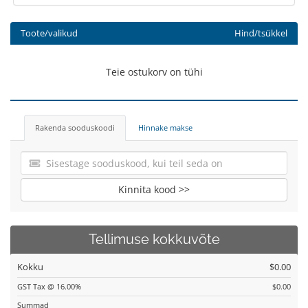
Toote/valikud
Hind/tsükkel
Teie ostukorv on tühi
Rakenda sooduskoodi
Hinnake makse
Kinnita kood >>
Tellimuse kokkuvõte
Kokku
$0.00
GST Tax @ 16.00%
$0.00
Summad