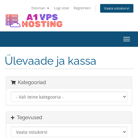
Estonian
Logi sisse
Registreeri
Vaata ostukorvi
Lülit
navig
Ülevaade ja kassa
Kategooriad
Tegevused